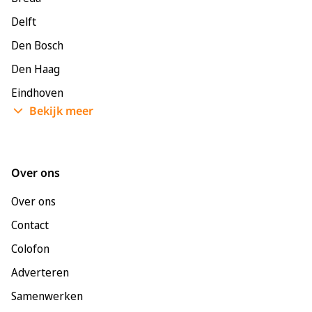
Delft
Den Bosch
Den Haag
Eindhoven
Bekijk meer
Enschede
Groningen
Leeuwarden
Over ons
Leiden
Over ons
Maastricht
Contact
Nijmegen
Colofon
Rotterdam
Adverteren
Tilburg
Samenwerken
Utrecht