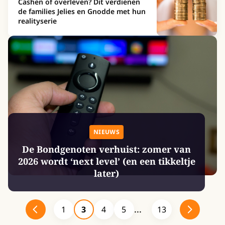
Cashen of overleven? Dit verdienen
de families Jelies en Gnodde met hun
realityserie
NIEUWS
De Bondgenoten verhuist: zomer van
2026 wordt ‘next level’ (en een tikkeltje
later)
1
3
4
5
13