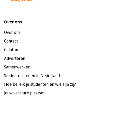
Enschede
Groningen
Leeuwarden
Over ons
Leiden
Over ons
Maastricht
Contact
Nijmegen
Colofon
Rotterdam
Adverteren
Tilburg
Samenwerken
Utrecht
Studentensteden in Nederland
Hoe bereik je studenten en wie zijn zij?
Jouw vacature plaatsen