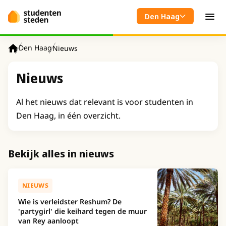
Spring naar hoofdinhoud
Den Haag
Men
Den Haag
Nieuws
Home
Nieuws
Al het nieuws dat relevant is voor studenten in
Den Haag, in één overzicht.
Bekijk alles in nieuws
NIEUWS
Wie is verleidster Reshum? De
'partygirl' die keihard tegen de muur
van Rey aanloopt