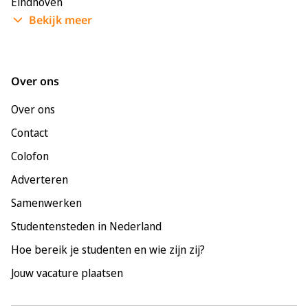
Eindhoven
Bekijk meer
Enschede
Groningen
Leeuwarden
Over ons
Leiden
Over ons
Maastricht
Contact
Nijmegen
Colofon
Rotterdam
Adverteren
Tilburg
Samenwerken
Utrecht
Studentensteden in Nederland
Hoe bereik je studenten en wie zijn zij?
Jouw vacature plaatsen