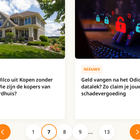
NIEUWS
ilco uit Kopen zonder
Geld vangen na het Odi
Wie zijn de kopers van
datalek? Zo claim je jou
rdhuis?
schadevergoeding
1
7
8
9
13