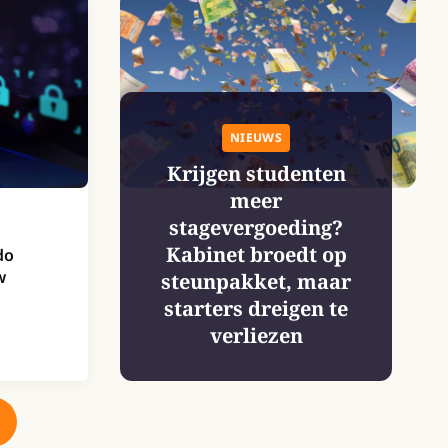
NIEUWS
Krijgen studenten
meer
stagevergoeding?
Kabinet broedt op
do
w
steunpakket, maar
starters dreigen te
verliezen