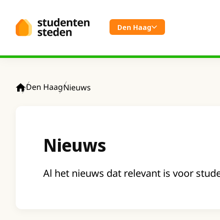
Spring naar hoofdinhoud
Den Haag
Den Haag
Nieuws
Home
Nieuws
Al het nieuws dat relevant is voor stud