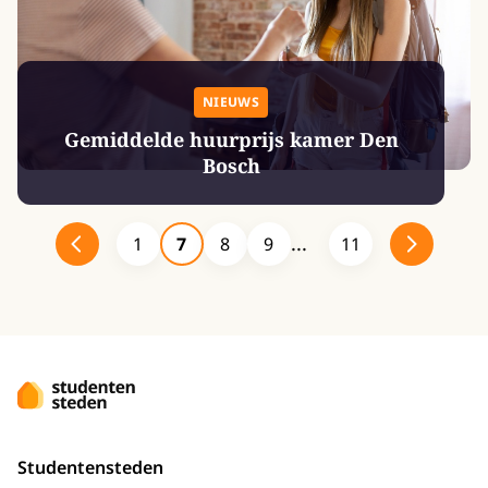
NIEUWS
Gemiddelde huurprijs kamer Den
Bosch
1
7
8
9
11
Studentensteden