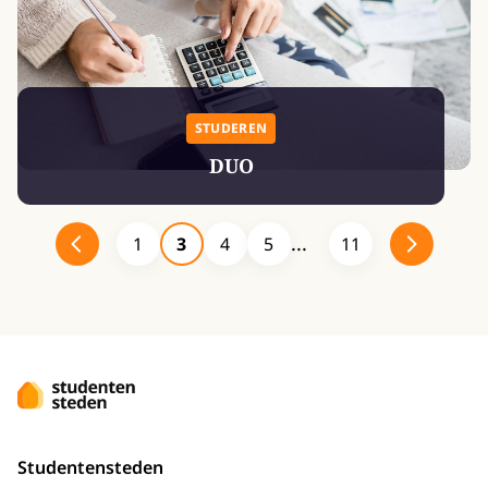
STUDEREN
DUO
1
3
4
5
11
Studentensteden