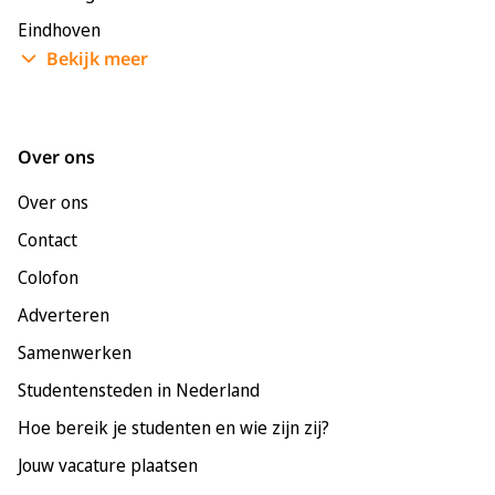
Eindhoven
Bekijk meer
Enschede
Groningen
Leeuwarden
Over ons
Leiden
Over ons
Maastricht
Contact
Nijmegen
Colofon
Rotterdam
Adverteren
Tilburg
Samenwerken
Utrecht
Studentensteden in Nederland
Hoe bereik je studenten en wie zijn zij?
Jouw vacature plaatsen