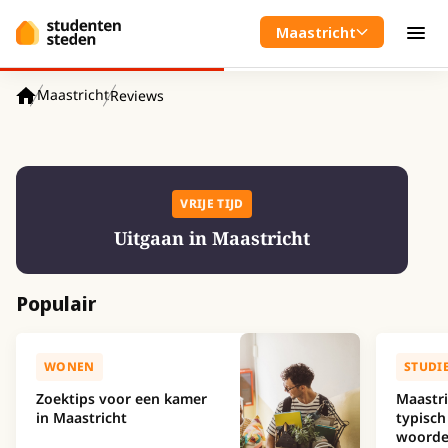
Spring naar hoofdinhoud
Maastricht
Men
Maastricht
Reviews
Home
VRIJE TIJD
Uitgaan in Maastricht
Populair
WONEN
STUDI
Zoektips voor een kamer
Maastri
in Maastricht
typisch
woorde