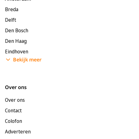
Breda
Delft
Den Bosch
Den Haag
Eindhoven
Bekijk meer
Enschede
Groningen
Leeuwarden
Over ons
Leiden
Over ons
Maastricht
Contact
Nijmegen
Colofon
Rotterdam
Adverteren
Tilburg