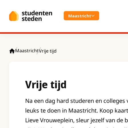
Spring naar hoofdinhoud
Maastricht
Maastricht
Vrije tijd
Home
Vrije tijd
Na een dag hard studeren en colleges v
leuks te doen in Maastricht. Koop kaartj
Lieve Vrouweplein, sleur jezelf van de 