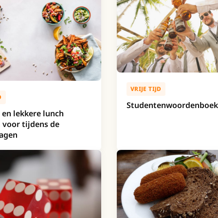
VRIJE TIJD
D
Studentenwoordenboek
en lekkere lunch
 voor tijdens de
dagen