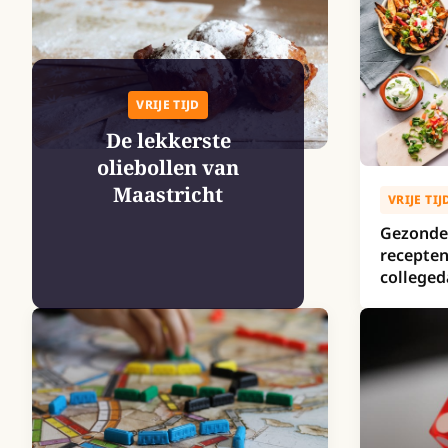
VRIJE TIJD
De lekkerste
oliebollen van
Maastricht
VRIJE TIJ
Gezonde 
recepten
college