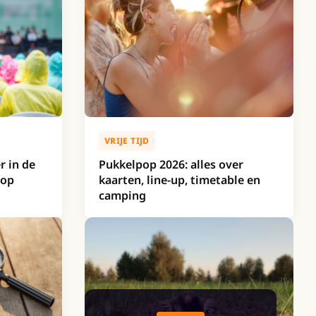
VRIJE TIJD
r in de
Pukkelpop 2026: alles over
 op
kaarten, line-up, timetable en
camping