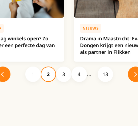
D
NIEUWS
ag winkels open? Zo
Drama in Maastricht: Ev
er een perfecte dag van
Dongen krijgt een nieuw
als partner in Flikken
1
2
3
4
13