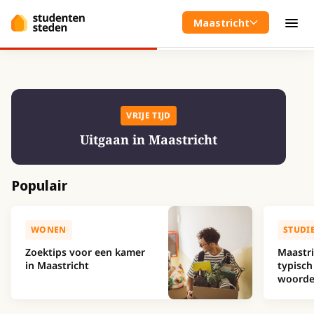
Spring naar hoofdinhoud
Maastricht
Men
VRIJE TIJD
Uitgaan in Maastricht
Populair
WONEN
STUDI
Zoektips voor een kamer
Maastri
in Maastricht
typisch
woorde