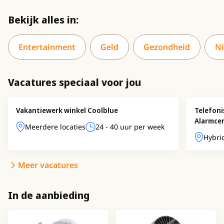
Bekijk alles in:
Entertainment
Geld
Gezondheid
N
Vacatures speciaal voor jou
Vakantiewerk winkel Coolblue
Telefon
Alarmce
Meerdere locaties
24 - 40 uur per week
Hybri
Meer vacatures
In de aanbieding