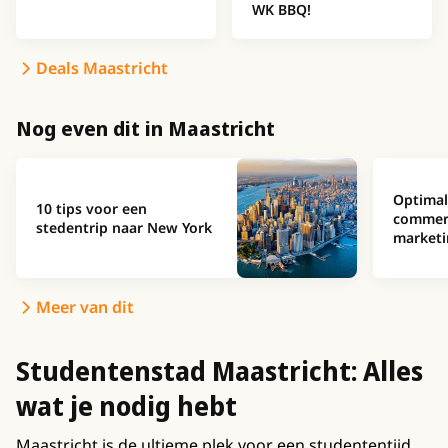
WK BBQ!
Deals Maastricht
Nog even dit in Maastricht
Optimal
10 tips voor een
commer
stedentrip naar New York
marketi
Meer van dit
Studentenstad Maastricht: Alles
wat je nodig hebt
Maastricht is de ultieme plek voor een studententijd